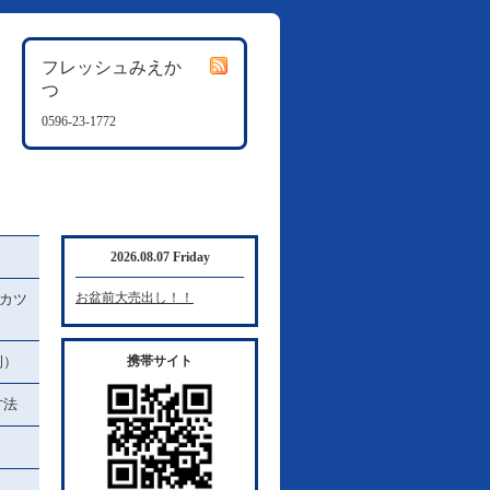
フレッシュみえか
つ
0596-23-1772
2026.08.07 Friday
お盆前大売出し！！
カツ
例）
携帯サイト
方法