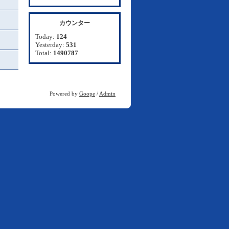
カウンター
Today:
124
Yesterday:
531
Total:
1490787
Powered by
Goope
/
Admin