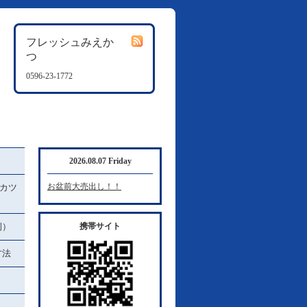
フレッシュみえか
つ
0596-23-1772
2026.08.07 Friday
お盆前大売出し！！
カツ
例）
携帯サイト
方法