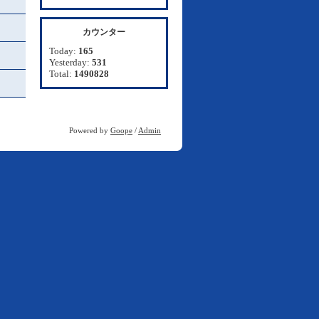
カウンター
Today:
165
Yesterday:
531
Total:
1490828
Powered by
Goope
/
Admin