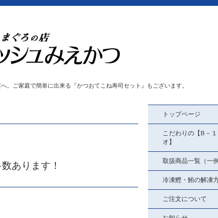
店へ。ご家庭で簡単に出来る『かつおてこね寿司セット』もございます。
トップページ
こだわりの【B－１
オ】
取扱商品一覧（一
多数あります！
冷凍鰹・鮪の解凍
ご注文について
お知らせ