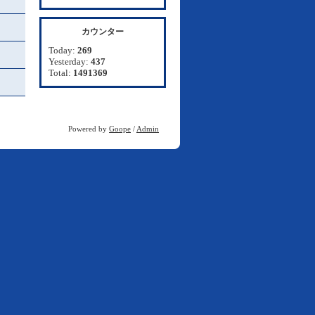
カウンター
Today:
269
Yesterday:
437
Total:
1491369
Powered by
Goope
/
Admin