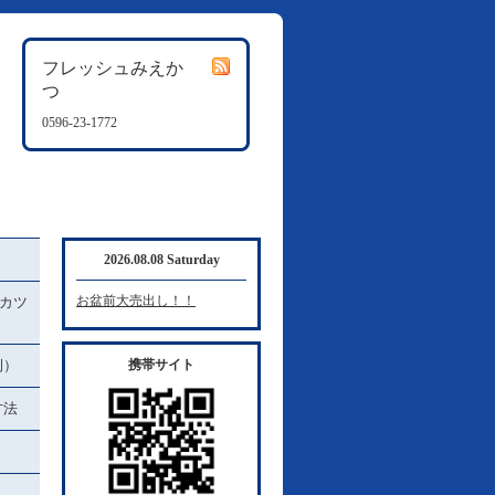
フレッシュみえか
つ
0596-23-1772
2026.08.08 Saturday
お盆前大売出し！！
カツ
例）
携帯サイト
方法