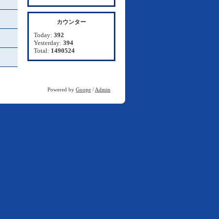
カウンター
Today:
392
Yesterday:
394
Total:
1490524
Powered by
Goope
/
Admin