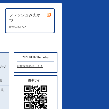
フレッシュみえか
つ
0596-23-1772
2026.08.06 Thursday
お盆前大売出し！！
カツ
例）
携帯サイト
方法