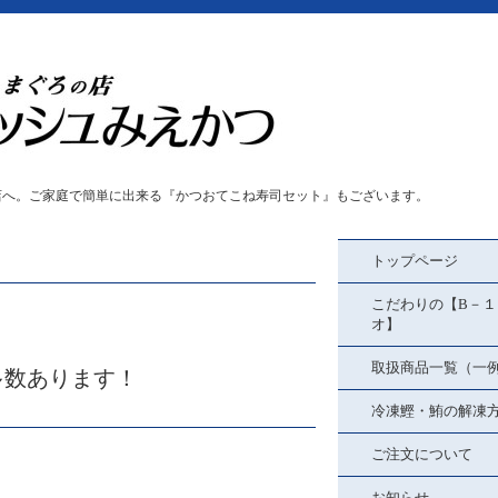
店へ。ご家庭で簡単に出来る『かつおてこね寿司セット』もございます。
トップページ
こだわりの【B－１
オ】
取扱商品一覧（一
多数あります！
冷凍鰹・鮪の解凍
ご注文について
お知らせ