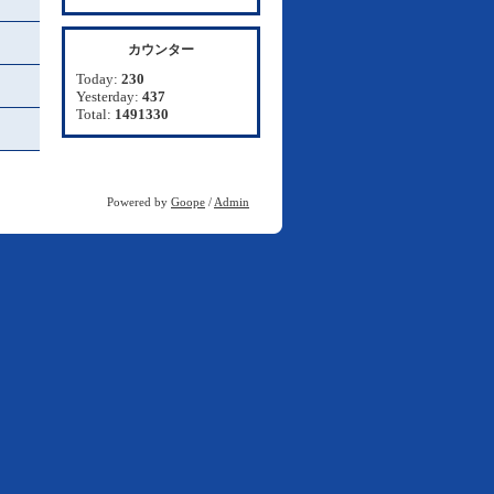
カウンター
Today:
230
Yesterday:
437
Total:
1491330
Powered by
Goope
/
Admin