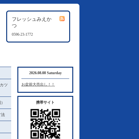
フレッシュみえか
つ
0596-23-1772
2026.08.08 Saturday
お盆前大売出し！！
カツ
例）
携帯サイト
方法