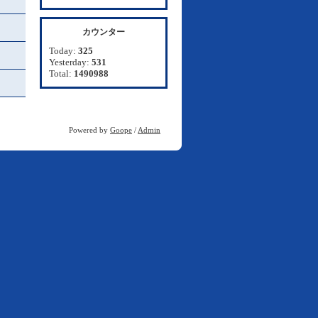
カウンター
Today:
325
Yesterday:
531
Total:
1490988
Powered by
Goope
/
Admin