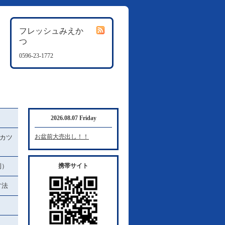
フレッシュみえか
つ
0596-23-1772
2026.08.07 Friday
お盆前大売出し！！
カツ
例）
携帯サイト
方法