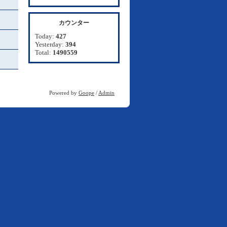
カウンター
Today:
427
Yesterday:
394
Total:
1490559
Powered by
Goope
/
Admin