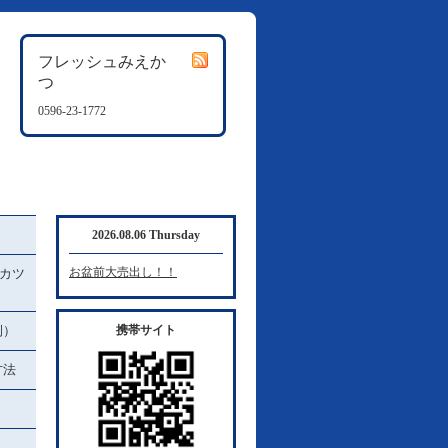
フレッシュみえか
つ
0596-23-1772
2026.08.06 Thursday
お盆前大売出し！！
カツ
例）
携帯サイト
方法