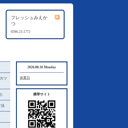
フレッシュみえか
つ
0596-23-1772
2026.08.10 Monday
休業日
カツ
例）
携帯サイト
方法