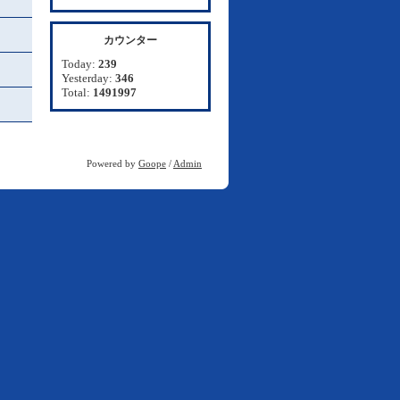
カウンター
Today:
239
Yesterday:
346
Total:
1491997
Powered by
Goope
/
Admin