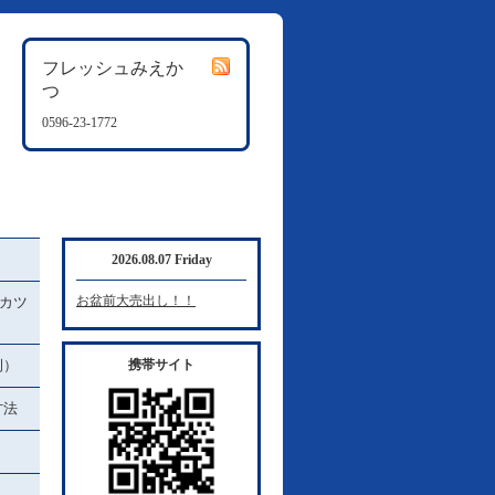
フレッシュみえか
つ
0596-23-1772
2026.08.07 Friday
お盆前大売出し！！
カツ
例）
携帯サイト
方法