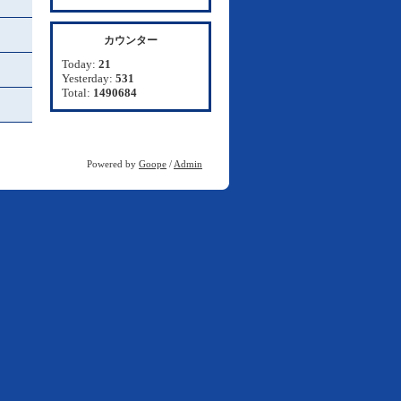
カウンター
Today:
21
Yesterday:
531
Total:
1490684
Powered by
Goope
/
Admin