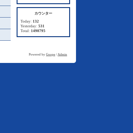
カウンター
Today:
132
Yesterday:
531
Total:
1490795
Powered by
Goope
/
Admin