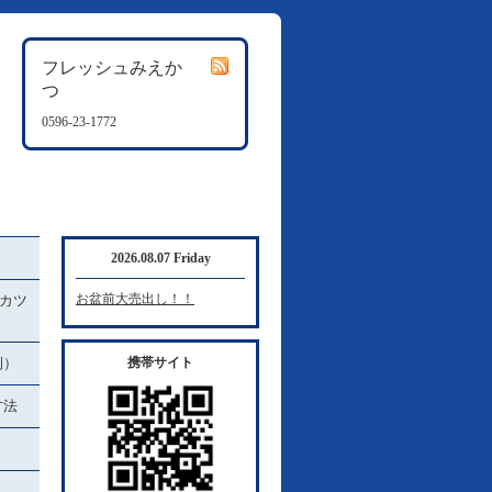
フレッシュみえか
つ
0596-23-1772
2026.08.07 Friday
お盆前大売出し！！
カツ
例）
携帯サイト
方法