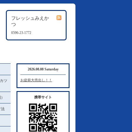
フレッシュみえか
つ
0596-23-1772
2026.08.08 Saturday
お盆前大売出し！！
カツ
例）
携帯サイト
方法