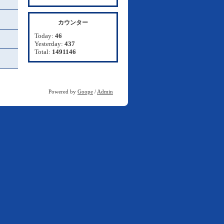
カウンター
Today:
46
Yesterday:
437
Total:
1491146
Powered by
Goope
/
Admin