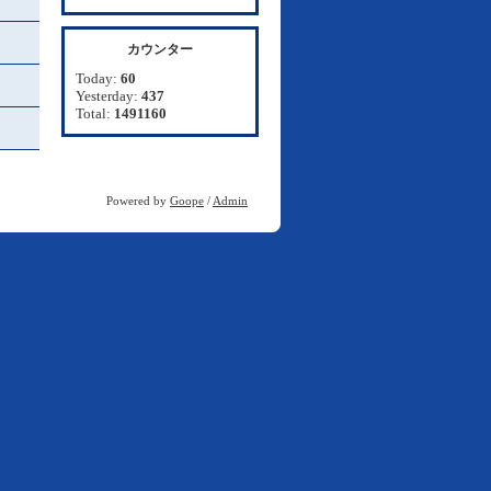
カウンター
Today:
60
Yesterday:
437
Total:
1491160
Powered by
Goope
/
Admin