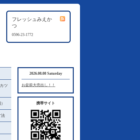
フレッシュみえか
つ
0596-23-1772
2026.08.08 Saturday
お盆前大売出し！！
カツ
例）
携帯サイト
方法