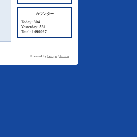
カウンター
Today:
304
Yesterday:
531
Total:
1490967
Powered by
Goope
/
Admin