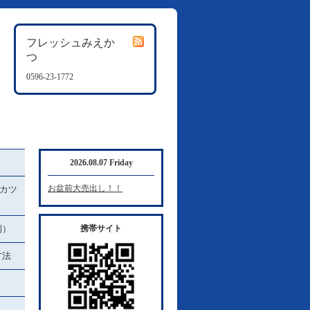
フレッシュみえか
つ
0596-23-1772
2026.08.07 Friday
お盆前大売出し！！
カツ
例）
携帯サイト
方法