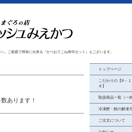
店へ。ご家庭で簡単に出来る『かつおてこね寿司セット』もございます。
トップページ
こだわりの【B－１
オ】
取扱商品一覧（一
多数あります！
冷凍鰹・鮪の解凍
ご注文について
お知らせ