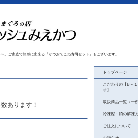
店へ。ご家庭で簡単に出来る『かつおてこね寿司セット』もございます。
トップページ
こだわりの【B－１
オ】
取扱商品一覧（一
多数あります！
冷凍鰹・鮪の解凍
ご注文について
お知らせ