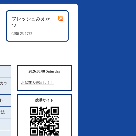
フレッシュみえか
つ
0596-23-1772
2026.08.08 Saturday
お盆前大売出し！！
カツ
例）
携帯サイト
方法