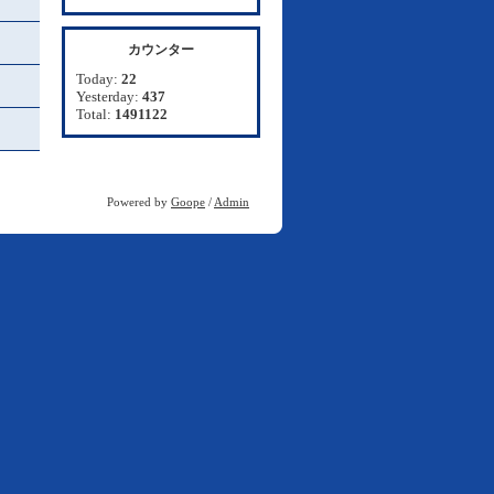
カウンター
Today:
22
Yesterday:
437
Total:
1491122
Powered by
Goope
/
Admin