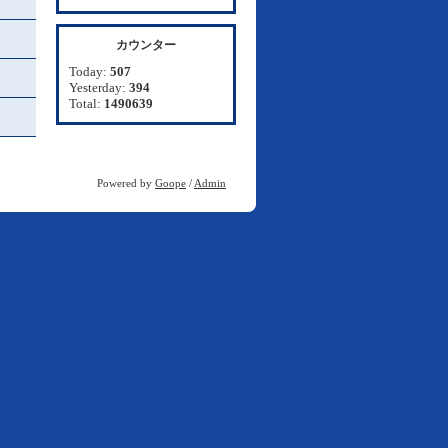
カウンター
Today:
507
Yesterday:
394
Total:
1490639
Powered by
Goope
/
Admin