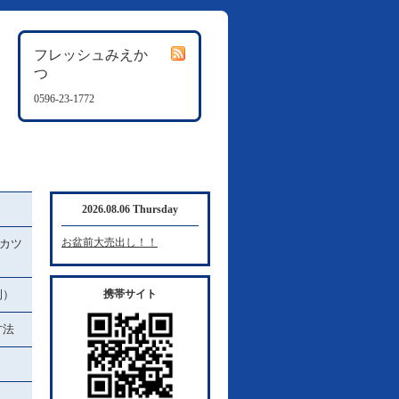
フレッシュみえか
つ
0596-23-1772
2026.08.06 Thursday
お盆前大売出し！！
カツ
例）
携帯サイト
方法