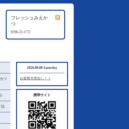
フレッシュみえか
つ
0596-23-1772
2026.08.08 Saturday
お盆前大売出し！！
カツ
例）
携帯サイト
方法