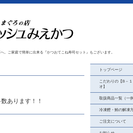
店へ。ご家庭で簡単に出来る『かつおてこね寿司セット』もございます。
トップページ
こだわりの【B－１
オ】
取扱商品一覧（一
多数あります！！
冷凍鰹・鮪の解凍
ご注文について
お知らせ