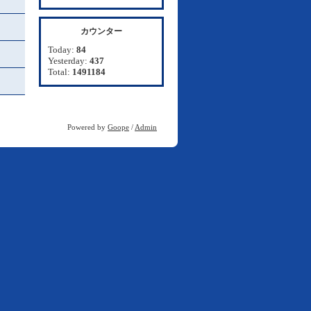
カウンター
Today:
84
Yesterday:
437
Total:
1491184
Powered by
Goope
/
Admin