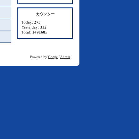
カウンター
Today:
273
Yesterday:
312
Total:
1491685
Powered by
Goope
/
Admin