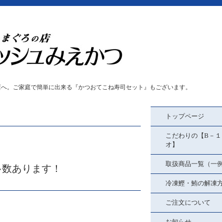
店へ。ご家庭で簡単に出来る『かつおてこね寿司セット』もございます。
トップページ
こだわりの【B－１
オ】
取扱商品一覧（一
多数あります！
冷凍鰹・鮪の解凍
ご注文について
お知らせ