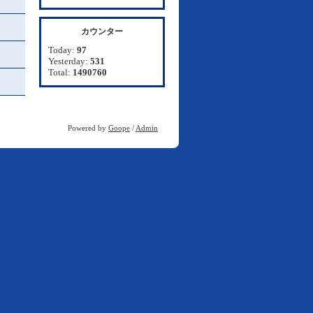
カウンター
Today:
97
Yesterday:
531
Total:
1490760
Powered by
Goope
/
Admin