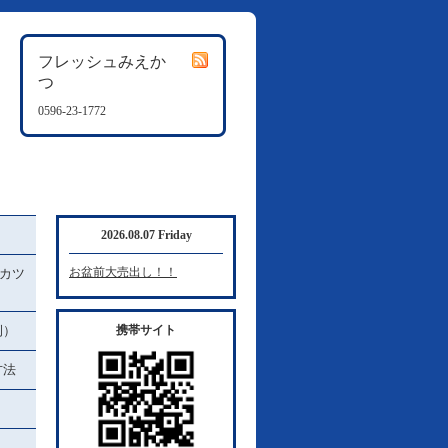
フレッシュみえか
つ
0596-23-1772
2026.08.07 Friday
お盆前大売出し！！
カツ
例）
携帯サイト
方法