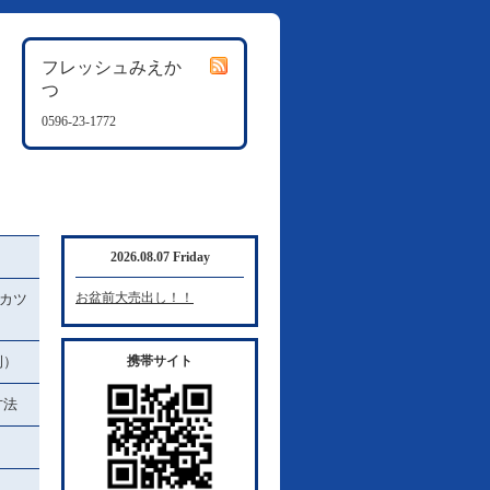
フレッシュみえか
つ
0596-23-1772
2026.08.07 Friday
お盆前大売出し！！
カツ
例）
携帯サイト
方法