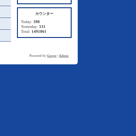
カウンター
Today:
398
Yesterday:
531
Total:
1491061
Powered by
Goope
/
Admin