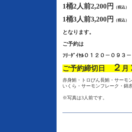
1桶2人前2,200円
（税込）
1桶3人前3,200円
（税込）
となります。
ご予約は
ﾌﾘｰﾀﾞｲﾔﾙ０１２０－０９
２
ご予約締切日
月
赤身鮪・トロびん長鮪・サーモ
いくら・サーモンフレーク・
錦
※写真は3人前です。