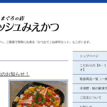
店へ。ご家庭で簡単に出来る『かつおてこね寿司セット』もございます。
トップページ
こだわりの【B－１
オ】
売のお知らせ！
取扱商品一覧（一
冷凍鰹・鮪の解凍
ご注文について
お知らせ