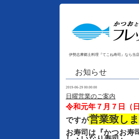
伊勢志摩郷土料理『てこね寿司』なら当
お知らせ
2019-06-29 00:00:00
日曜営業のご案内
令和元
年７月７日（
営業致し
ですが
お寿司は『かつお寿
し・いなり寿司』